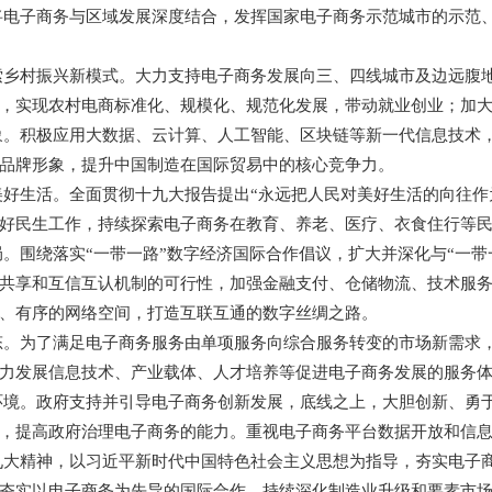
将电子商务与区域发展深度结合，发挥国家电子商务示范城市的示范
索乡村振兴新模式。大力支持电子商务发展向三、四线城市及边远腹
，实现农村电商标准化、规模化、规范化发展，带动就业创业；加
象。积极应用大数据、云计算、人工智能、区块链等新一代信息技术
品牌形象，提升中国制造在国际贸易中的核心竞争力。
好生活。全面贯彻十九大报告提出“永远把人民对美好生活的向往作
好民生工作，持续探索电子商务在教育、养老、医疗、衣食住行等
。围绕落实“一带一路”数字经济国际合作倡议，扩大并深化与“一带
共享和互信互认机制的可行性，加强金融支付、仓储物流、技术服
、有序的网络空间，打造互联互通的数字丝绸之路。
态。为了满足电子商务服务由单项服务向综合服务转变的市场新需求
力发展信息技术、产业载体、人才培养等促进电子商务发展的服务
环境。政府支持并引导电子商务创新发展，底线之上，大胆创新、勇
，提高政府治理电子商务的能力。重视电子商务平台数据开放和信
九大精神，以习近平新时代中国特色社会主义思想为指导，夯实电子
夯实以电子商务为先导的国际合作，持续深化制造业升级和要素市